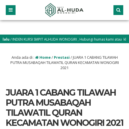
lu
/ INDEN KURSI SMPIT ALHUDA WONOGIRI , Hubungi humas kami atau klik link
.smpitalhuda.sch.id
Anda ada di :
Home
/
Prestasi
/
JUARA 1 CABANG TILAWAH
PUTRA MUSABAQAH TILAWATIL QURAN KECAMATAN WONOGIRI
2021
JUARA 1 CABANG TILAWAH
PUTRA MUSABAQAH
TILAWATIL QURAN
KECAMATAN WONOGIRI 2021