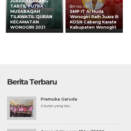
JUARA 1 CABANG
TARTIL PUTRA
8 Sep 2021
MUSABAQAH
SMP IT Al Huda
TILAWATIL QURAN
Wonogiri Raih Juara III
KECAMATAN
KOSN Cabang Karate
WONOGIRI 2021
Kabupaten Wonogiri
Berita Terbaru
Pramuka Garuda
2 bulan yang lalu