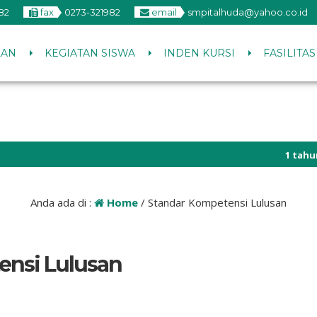
82
fax
0273-321982
email
smpitalhuda@yahoo.co.id
LAN
KEGIATAN SISWA
INDEN KURSI
FASILITA
1 tahun ya
http://inde
Anda ada di :
Home
/
Standar Kompetensi Lulusan
ensi Lulusan