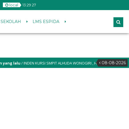
local
13
:
29
28
S SEKOLAH
LMS ESPIDA
08-08-2026
ng lalu
/ INDEN KURSI SMPIT ALHUDA WONOGIRI , Hubungi humas kami atau
nkursi.smpitalhuda.sch.id