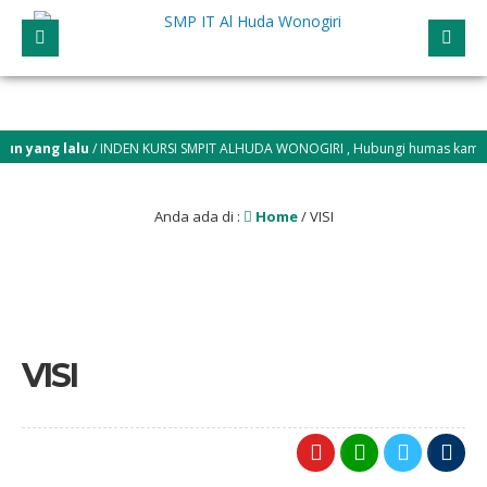
un yang lalu
/ INDEN KURSI SMPIT ALHUDA WONOGIRI , Hubungi humas kami atau 
Anda ada di :
Home
/
VISI
VISI