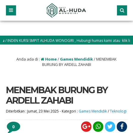
/ INDEN KURSI SMPIT ALHUDA WONOGIRI , Hubungi humas kami atau klik link p
mpitalhuda.sch.id
Anda ada di :
Home
/
Games Mendidik
/
MENEMBAK
BURUNG BY ARDELL ZAHABI
MENEMBAK BURUNG BY
ARDELL ZAHABI
Diterbitkan :
Jumat, 23 Mei 2025
-
Kategori :
Games Mendidik
/
Teknologi
0